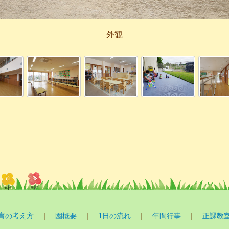
外観
育の考え方
｜
園概要
｜
1日の流れ
｜
年間行事
｜
正課教